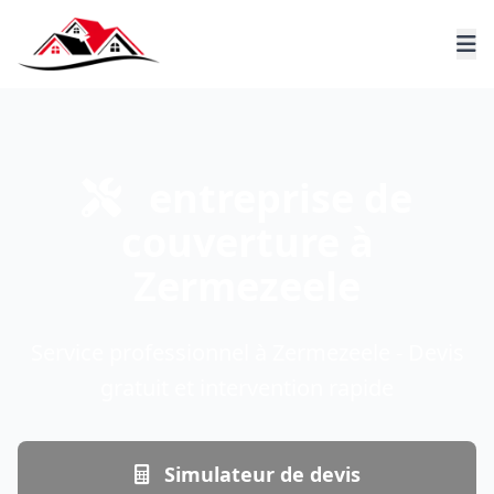
entreprise de
couverture à
Zermezeele
Service professionnel à Zermezeele - Devis
gratuit et intervention rapide
Simulateur de devis