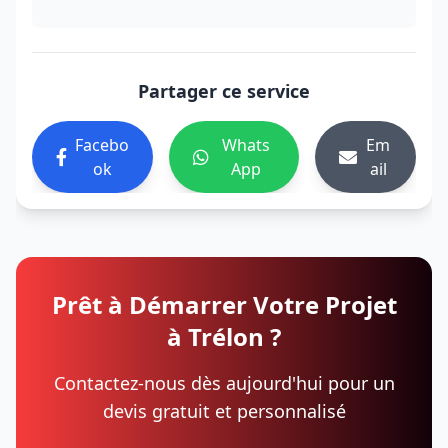
Partager ce service
Facebo
Whats
Em
ok
App
ail
Prêt à Démarrer Votre Projet
à Trélon ?
Contactez-nous dès aujourd'hui pour un
devis gratuit et personnalisé