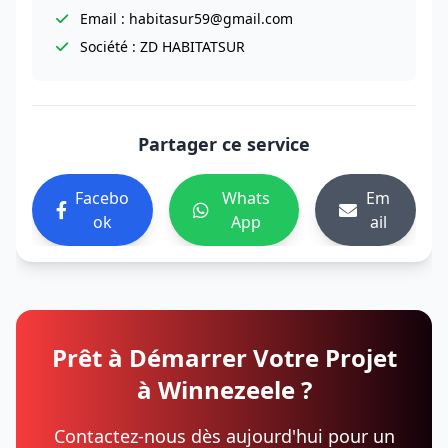
Email : habitasur59@gmail.com
Société : ZD HABITATSUR
Partager ce service
Facebo
Whats
Em
ok
App
ail
Prêt à Démarrer Votre Projet
à Winnezeele ?
Contactez-nous dès aujourd'hui pour un