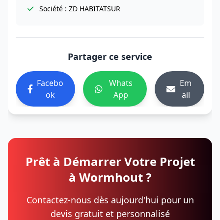
Société : ZD HABITATSUR
Partager ce service
Facebo
Whats
Em
ok
App
ail
Prêt à Démarrer Votre Projet
à Wormhout ?
Contactez-nous dès aujourd'hui pour un
devis gratuit et personnalisé