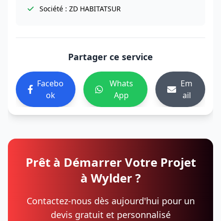
Société : ZD HABITATSUR
Partager ce service
Facebo
Whats
Em
ok
App
ail
Prêt à Démarrer Votre Projet
à Wylder ?
Contactez-nous dès aujourd'hui pour un
devis gratuit et personnalisé