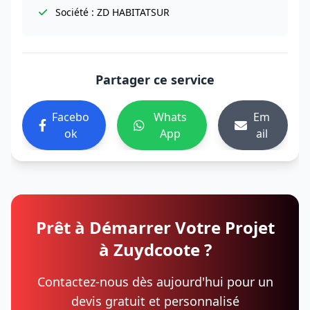
Société : ZD HABITATSUR
Partager ce service
Facebo
Whats
Em
ok
App
ail
Prêt à Démarrer Votre Projet
à Zuydcoote ?
Contactez-nous dès aujourd'hui pour un
devis gratuit et personnalisé